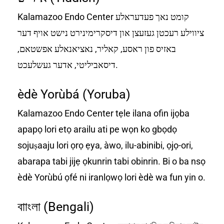
Kalamazoo Endo Center קומט נאך פעדעראלע
ציווילע רעכטן געזעצן און דיסקרימינירט נישט אויף דער
באזיס פון ראסע, קאליר, נאציאנאלע אפשטאם,
דיסאביליטי, אדער געשלעכט.
èdè Yorùbá (Yoruba)
Kalamazoo Endo Center tẹle ilana ofin ijọba
apapọ lori etọ arailu ati pe wọn ko gbọdọ
sojuṣaaju lori ọrọ ẹya, àwo, ilu-abinibi, ọjọ-ori,
abarapa tabi jijẹ ọkunrin tabi obinrin. Bi o ba nsọ
èdè Yorùbú ọfé ni iranlọwọ lori èdè wa fun yin o.
বাাংলা (Bengali)