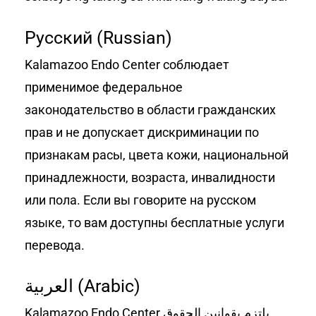
Русский (Russian)
Kalamazoo Endo Center соблюдает
применимое федеральное
законодательство в области гражданских
прав и не допускает дискриминации по
признакам расы, цвета кожи, национальной
принадлежности, возраста, инвалидности
или пола. Если вы говорите на русском
языке, то вам доступны бесплатные услуги
перевода.
العربیة (Arabic)
Kalamazoo Endo Center یلتزم بقوانین الحقوق