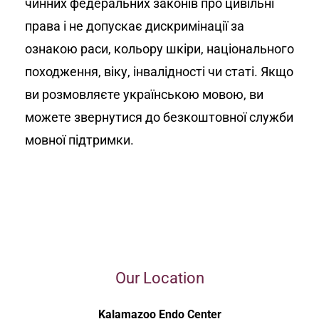
чинних федеральних законів про цивільні
права і не допускає дискримінації за
ознакою раси, кольору шкіри, національного
походження, віку, інвалідності чи статі. Якщо
ви розмовляєте українською мовою, ви
можете звернутися до безкоштовної служби
мовної підтримки.
Our Location
Kalamazoo Endo Center