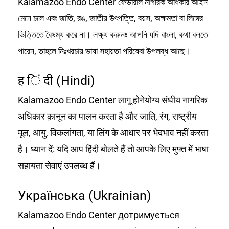
Kalamazoo Endo Center ফেডারাল নাগরিক অধিকার আইন
মেনে চলে এবং জাতি, রঙ, জাতীয় উৎপত্তি, বয়স, অক্ষমতা বা লিঙ্গের
ভিত্তিতে বৈষম্য করে না। লক্ষ্য করুনঃ আপনি যদি বাংলা, কথা বলতে
পারেন, তাহলে নিঃখরচায় ভাষা সহায়তা পরিষেবা উপলব্ধ আছে।
ह िं दी (Hindi)
Kalamazoo Endo Center लागू होनेयोग्य संघीय नागरिक
अधिकार क़ानून का पालन करता है और जाति, रंग, राष्ट्रीय
मूल, आयु, विकलांगता, या लिंग के आधार पर भेदभाव नहीं करता
है। ध्यान दें: यदि आप हिंदी बोलते हैं तो आपके लिए मुफ्त में भाषा
सहायता सेवाएं उपलब्ध हैं।
Українська (Ukrainian)
Kalamazoo Endo Center дотримується